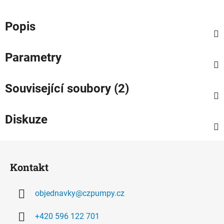
Popis
Parametry
Související soubory (2)
Diskuze
Z
á
Kontakt
p
a
objednavky
@
czpumpy.cz
t
í
+420 596 122 701