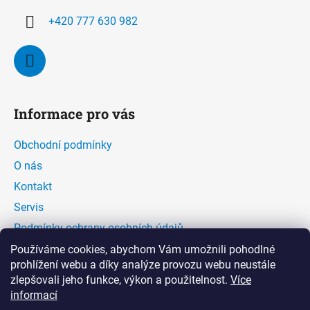
+420 777 630 982
Informace pro vás
Obchodní podmínky
O nás
Kontakt
Servis
Podmínky ochrany osobních údajů
Kontaktní formulář
Používáme cookies, abychom Vám umožnili pohodlné
prohlížení webu a díky analýze provozu webu neustále
zlepšovali jeho funkce, výkon a použitelnost.
Více
Facebook
informací