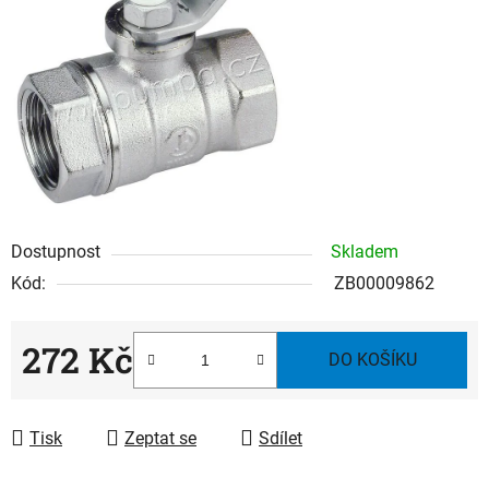
hvězdiček.
Dostupnost
Skladem
Kód:
ZB00009862
272 Kč
DO KOŠÍKU
Měrná cena:
Tisk
Zeptat se
Sdílet