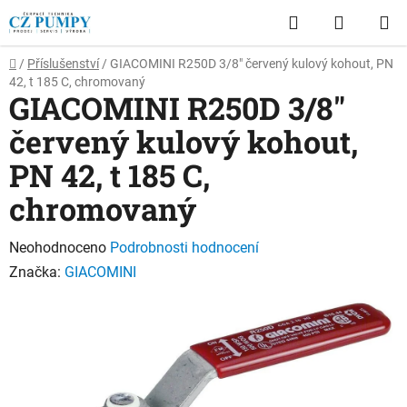
Přejít
Hledat
NÁKUP
na
obsah
KOŠÍK
Domů
/
Příslušenství
/
GIACOMINI R250D 3/8" červený kulový kohout, PN
42, t 185 C, chromovaný
GIACOMINI R250D 3/8"
červený kulový kohout,
PN 42, t 185 C,
chromovaný
Průměrné
Neohodnoceno
Podrobnosti hodnocení
hodnocení
Značka:
GIACOMINI
produktu
je
0,0
z
5