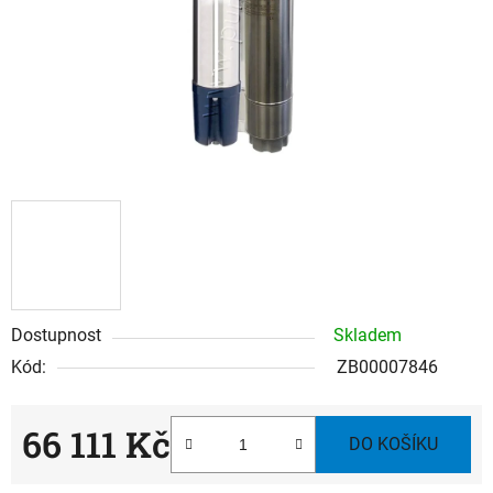
Dostupnost
Skladem
Kód:
ZB00007846
66 111 Kč
DO KOŠÍKU
Měrná cena: