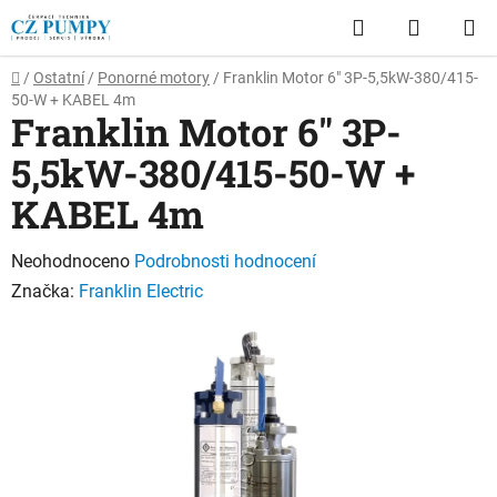
Přejít
Hledat
NÁKUP
na
obsah
KOŠÍK
Domů
/
Ostatní
/
Ponorné motory
/
Franklin Motor 6" 3P-5,5kW-380/415-
50-W + KABEL 4m
Franklin Motor 6" 3P-
5,5kW-380/415-50-W +
KABEL 4m
Průměrné
Neohodnoceno
Podrobnosti hodnocení
hodnocení
Značka:
Franklin Electric
produktu
je
0,0
z
5
hvězdiček.