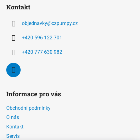
á
Kontakt
p
a
objednavky
@
czpumpy.cz
t
í
+420 596 122 701
+420 777 630 982
Informace pro vás
Obchodní podmínky
O nás
Kontakt
Servis