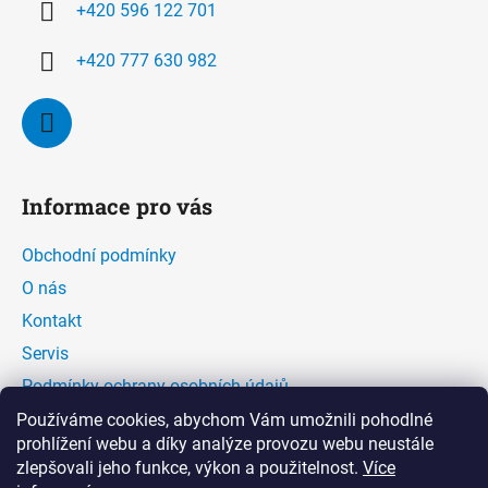
+420 596 122 701
+420 777 630 982
Informace pro vás
Obchodní podmínky
O nás
Kontakt
Servis
Podmínky ochrany osobních údajů
Kontaktní formulář
Používáme cookies, abychom Vám umožnili pohodlné
prohlížení webu a díky analýze provozu webu neustále
zlepšovali jeho funkce, výkon a použitelnost.
Více