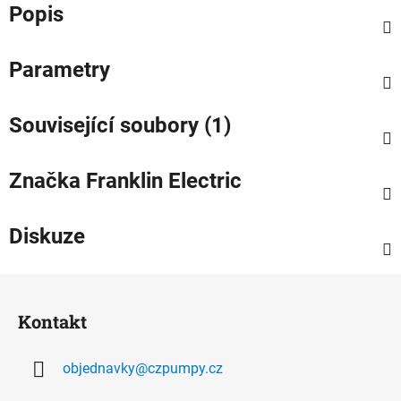
Popis
Parametry
Související soubory (1)
Značka
Franklin Electric
Diskuze
Z
á
Kontakt
p
a
objednavky
@
czpumpy.cz
t
í