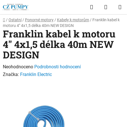
Přejít
Hledat
NÁKUP
na
obsah
KOŠÍK
Domů
/
Ostatní
/
Ponorné motory
/
Kabely k motorům
/
Franklin kabel k
motoru 4" 4x1,5 délka 40m NEW DESIGN
Franklin kabel k motoru
4" 4x1,5 délka 40m NEW
DESIGN
Průměrné
Neohodnoceno
Podrobnosti hodnocení
hodnocení
Značka:
Franklin Electric
produktu
je
0,0
z
5
hvězdiček.