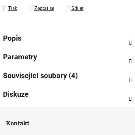
Tisk
Zeptat se
Sdílet
Popis
Parametry
Související soubory (4)
Diskuze
Z
á
Kontakt
p
a