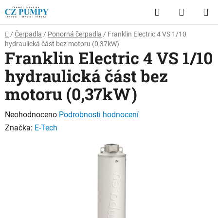
Přejít
Hledat
NÁKUP
na
obsah
KOŠÍK
Domů
/
Čerpadla
/
Ponorná čerpadla
/
Franklin Electric 4 VS 1/10
hydraulická část bez motoru (0,37kW)
Franklin Electric 4 VS 1/10
hydraulická část bez
motoru (0,37kW)
Průměrné
Neohodnoceno
Podrobnosti hodnocení
hodnocení
Značka:
E-Tech
produktu
je
0,0
z
5
hvězdiček.