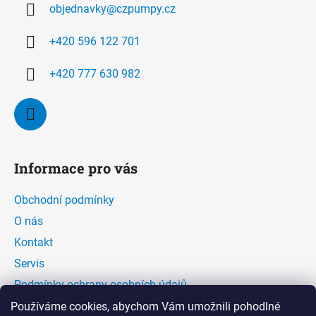
objednavky
@
czpumpy.cz
t
í
+420 596 122 701
+420 777 630 982
Informace pro vás
Obchodní podmínky
O nás
Kontakt
Servis
Podmínky ochrany osobních údajů
Kontaktní formulář
Používáme cookies, abychom Vám umožnili pohodlné