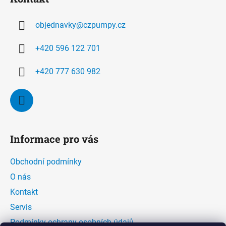
p
a
objednavky
@
czpumpy.cz
t
í
+420 596 122 701
+420 777 630 982
Informace pro vás
Obchodní podmínky
O nás
Kontakt
Servis
Podmínky ochrany osobních údajů