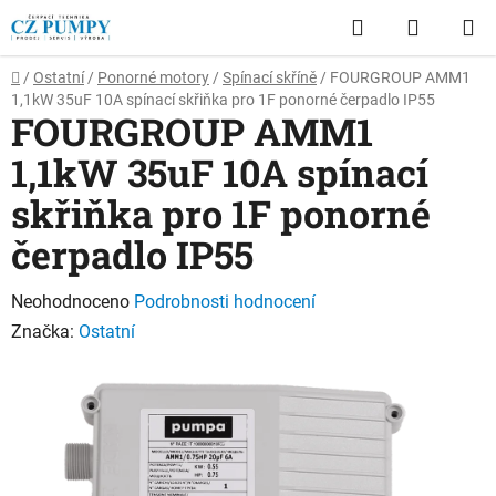
Přejít
Hledat
NÁKUP
na
obsah
KOŠÍK
Domů
/
Ostatní
/
Ponorné motory
/
Spínací skříně
/
FOURGROUP AMM1
1,1kW 35uF 10A spínací skřiňka pro 1F ponorné čerpadlo IP55
FOURGROUP AMM1
1,1kW 35uF 10A spínací
skřiňka pro 1F ponorné
čerpadlo IP55
Průměrné
Neohodnoceno
Podrobnosti hodnocení
hodnocení
Značka:
Ostatní
produktu
je
0,0
z
5