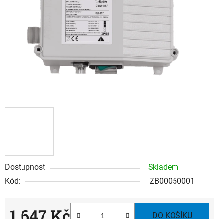
hvězdiček.
Dostupnost
Skladem
Kód:
ZB00050001
1 647 Kč
DO KOŠÍKU