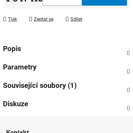
Měrná cena:
Tisk
Zeptat se
Sdílet
Popis
Parametry
Související soubory (1)
Diskuze
Z
á
Kontakt