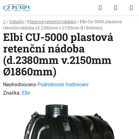
Přejít
Hledat
NÁKUP
na
obsah
KOŠÍK
Domů
/
Ostatní
/
Plastové retenční nádoby
/
Elbi CU-5000 plastová
retenční nádoba (d.2380mm v.2150mm Ø1860mm)
Elbi CU-5000 plastová
retenční nádoba
(d.2380mm v.2150mm
Ø1860mm)
Průměrné
Neohodnoceno
Podrobnosti hodnocení
hodnocení
Značka:
Elbi
produktu
je
0,0
z
5