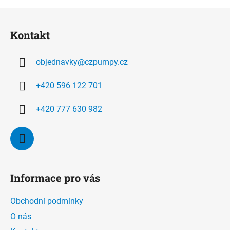
Z
á
Kontakt
p
a
objednavky
@
czpumpy.cz
t
í
+420 596 122 701
+420 777 630 982
Informace pro vás
Obchodní podmínky
O nás