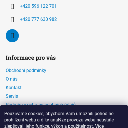
í
+420 596 122 701
+420 777 630 982
Informace pro vás
Obchodní podmínky
O nás
Kontakt
Servis
Podmínky ochrany osobních údajů
Kontaktní formulář
Používáme cookies, abychom Vám umožnili pohodlné
prohlížení webu a díky analýze provozu webu neustále
zlepšovali jeho funkce, výkon a použitelnost.
Více