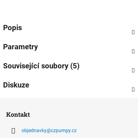
Popis
Parametry
Související soubory (5)
Diskuze
Z
á
Kontakt
p
a
objednavky
@
czpumpy.cz
t