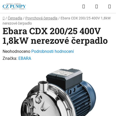
Přejít
Hledat
NÁKUP
na
obsah
KOŠÍK
Domů
/
Čerpadla
/
Povrchová čerpadla
/
Ebara CDX 200/25 400V 1,8kW
nerezové čerpadlo
Ebara CDX 200/25 400V
1,8kW nerezové čerpadlo
Průměrné
Neohodnoceno
Podrobnosti hodnocení
hodnocení
Značka:
EBARA
produktu
je
0,0
z
5
hvězdiček.