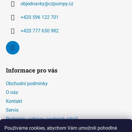
objednavky
@
czpumpy.cz
t
í
+420 596 122 701
+420 777 630 982
Informace pro vás
Obchodní podmínky
O nás
Kontakt
Servis
Podmínky ochrany osobních údajů
Kontaktní formulář
Používáme cookies, abychom Vám umožnili pohodlné