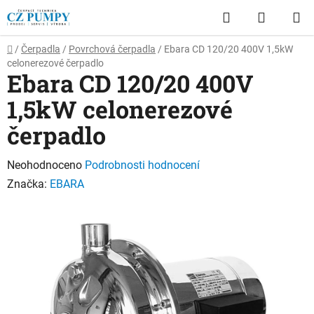
Přejít
Hledat
NÁKUP
na
obsah
KOŠÍK
Domů
/
Čerpadla
/
Povrchová čerpadla
/
Ebara CD 120/20 400V 1,5kW
celonerezové čerpadlo
Ebara CD 120/20 400V
1,5kW celonerezové
čerpadlo
Průměrné
Neohodnoceno
Podrobnosti hodnocení
hodnocení
Značka:
EBARA
produktu
je
0,0
z
5
hvězdiček.