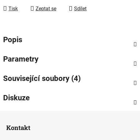
Tisk
Zeptat se
Sdílet
Popis
Parametry
Související soubory (4)
Diskuze
Z
á
Kontakt
p
a