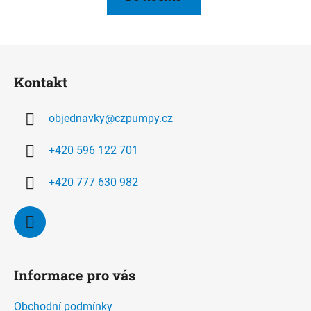
Z
á
Kontakt
p
a
objednavky
@
czpumpy.cz
t
í
+420 596 122 701
+420 777 630 982
Informace pro vás
Obchodní podmínky