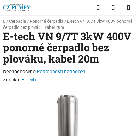
Přejít
Hledat
NÁKUP
na
obsah
KOŠÍK
Domů
/
Čerpadla
/
Ponorná čerpadla
/
E-tech VN 9/7T 3kW 400V ponorné
čerpadlo bez plováku, kabel 20m
E-tech VN 9/7T 3kW 400V
ponorné čerpadlo bez
plováku, kabel 20m
Průměrné
Neohodnoceno
Podrobnosti hodnocení
hodnocení
Značka:
E-Tech
produktu
je
0,0
z
5
hvězdiček.