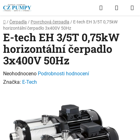
Přejít
Hledat
NÁKUP
na
obsah
KOŠÍK
Domů
/
Čerpadla
/
Povrchová čerpadla
/
E-tech EH 3/5T 0,75kW
horizontální čerpadlo 3x400V 50Hz
E-tech EH 3/5T 0,75kW
horizontální čerpadlo
3x400V 50Hz
Průměrné
Neohodnoceno
Podrobnosti hodnocení
hodnocení
Značka:
E-Tech
produktu
je
0,0
z
5
hvězdiček.