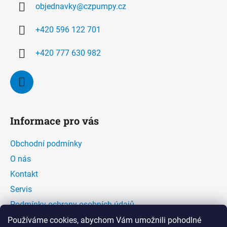
objednavky
@
czpumpy.cz
t
í
+420 596 122 701
+420 777 630 982
Informace pro vás
Obchodní podmínky
O nás
Kontakt
Servis
Podmínky ochrany osobních údajů
Kontaktní formulář
Používáme cookies, abychom Vám umožnili pohodlné