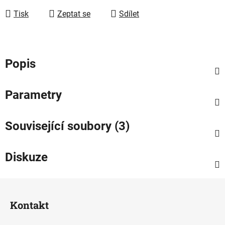
Tisk
Zeptat se
Sdílet
Popis
Parametry
Související soubory (3)
Diskuze
Z
á
Kontakt
p
a