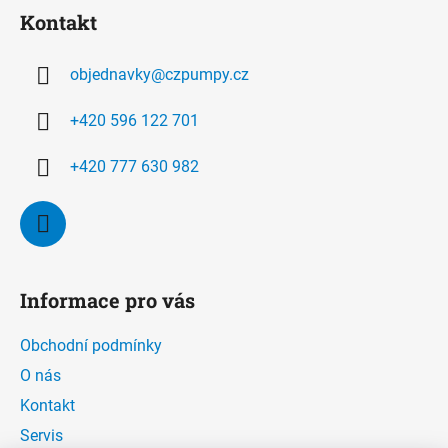
á
Kontakt
p
a
objednavky
@
czpumpy.cz
t
í
+420 596 122 701
+420 777 630 982
Informace pro vás
Obchodní podmínky
O nás
Kontakt
Servis