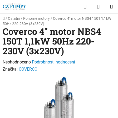
Přejít
Hledat
NÁKUP
na
obsah
KOŠÍK
Domů
/
Ostatní
/
Ponorné motory
/
Coverco 4" motor NBS4 150T 1,1kW
50Hz 220-230V (3x230V)
Coverco 4" motor NBS4
150T 1,1kW 50Hz 220-
230V (3x230V)
Průměrné
Neohodnoceno
Podrobnosti hodnocení
hodnocení
Značka:
COVERCO
produktu
je
0,0
z
5
hvězdiček.