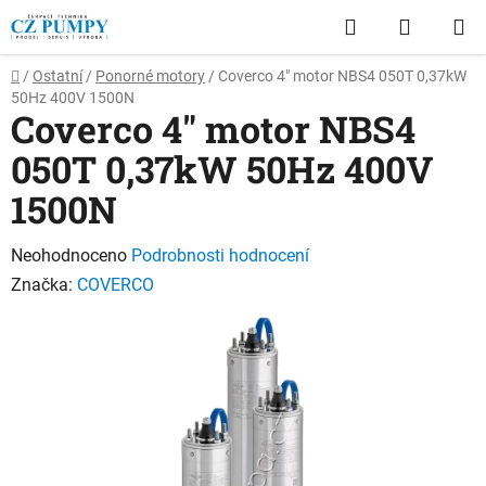
Přejít
Hledat
NÁKUP
na
obsah
KOŠÍK
Domů
/
Ostatní
/
Ponorné motory
/
Coverco 4" motor NBS4 050T 0,37kW
50Hz 400V 1500N
Coverco 4" motor NBS4
050T 0,37kW 50Hz 400V
1500N
Průměrné
Neohodnoceno
Podrobnosti hodnocení
hodnocení
Značka:
COVERCO
produktu
je
0,0
z
5
hvězdiček.