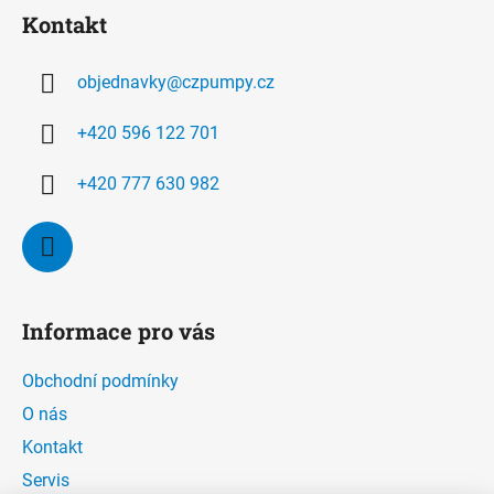
á
Kontakt
p
a
objednavky
@
czpumpy.cz
t
í
+420 596 122 701
+420 777 630 982
Informace pro vás
Obchodní podmínky
O nás
Kontakt
Servis