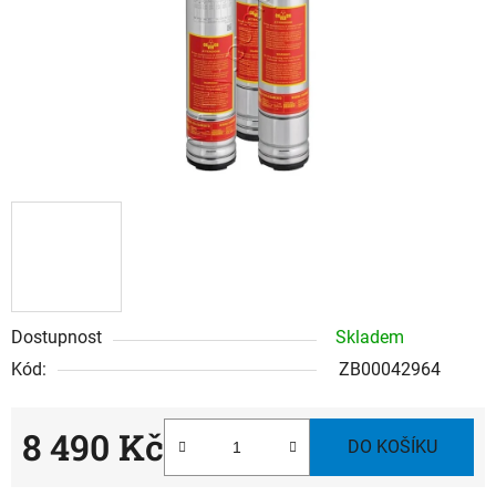
Dostupnost
Skladem
Kód:
ZB00042964
8 490 Kč
DO KOŠÍKU
Měrná cena: