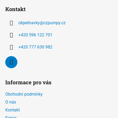
á
Kontakt
p
a
objednavky
@
czpumpy.cz
t
í
+420 596 122 701
+420 777 630 982
Informace pro vás
Obchodní podmínky
O nás
Kontakt
Servis