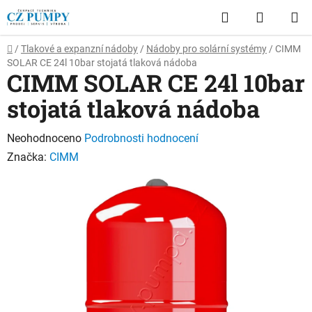
Přejít
Hledat
NÁKUP
na
obsah
KOŠÍK
Domů
/
Tlakové a expanzní nádoby
/
Nádoby pro solární systémy
/
CIMM
SOLAR CE 24l 10bar stojatá tlaková nádoba
CIMM SOLAR CE 24l 10bar
stojatá tlaková nádoba
Průměrné
Neohodnoceno
Podrobnosti hodnocení
hodnocení
Značka:
CIMM
produktu
je
0,0
z
5
hvězdiček.