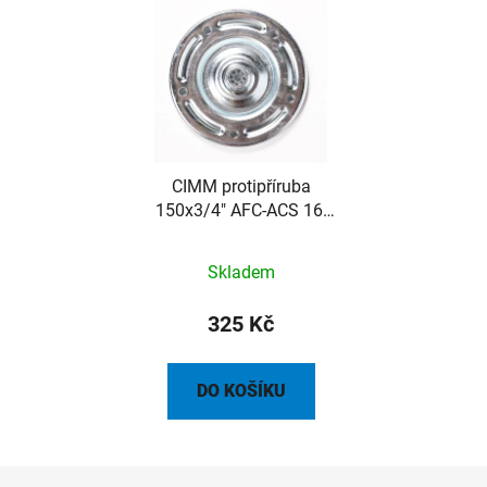
CIMM protipříruba
150x3/4" AFC-ACS 16-
18-24 AF-AS 24
Skladem
325 Kč
DO KOŠÍKU
Z