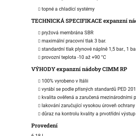
topné a chladící systémy
TECHNICKÁ SPECIFIKACE expanzní ná
pryžová membrána SBR
maximální pracovní tlak 3 bar.
standardní tlak plynové náplně 1,5 bar., 1 b
provozní teplota -10 až +90 °C
VÝHODY expanzní nádoby CIMM RP
100% vyrobeno v Itálii
vyrábí se podle přísných standardů PED 20
kvalita ověřená a zaručená mezinárodními 
lakování zaručující vysokou úroveň ochrany p
důraz na kontrolu kvality a prvotřídní výstu
Provedení
6-18 l