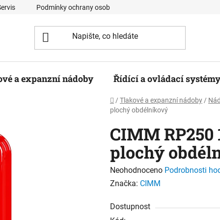
Servis
Podmínky ochrany osobních údajů
Kontaktní formulá
ové a expanzní nádoby
Řídící a ovládací systém
Domů
/
Tlakové a expanzní nádoby
/
Nád
plochý obdélníkový
CIMM RP250 1
plochý obdél
Průměrné
Neohodnoceno
Podrobnosti ho
hodnocení
Značka:
CIMM
produktu
Dostupnost
je