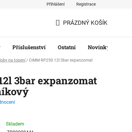
Přihlášení
Registrace
ř
PRÁZDNÝ KOŠÍK
NÁKUPNÍ
KOŠÍK
y
Příslušenství
Ostatní
Novinky
Zna
oby na topení
/
CIMM RP250 12l 3bar expanzomat
2l 3bar expanzomat
níkový
dnocení
Skladem