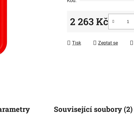
Kód:
0,0
z
5
2 263 Kč
hvězdiček.
Měrná cena:
Tisk
Zeptat se
arametry
Související soubory (2)