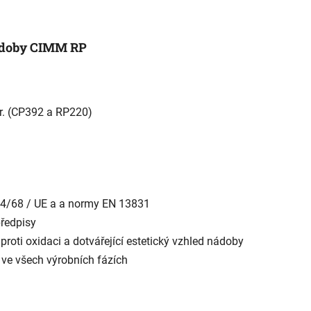
doby CIMM RP
ar. (CP392 a RP220)
14/68 / UE a a normy EN 13831
předpisy
roti oxidaci a dotvářející estetický vzhled nádoby
p ve všech výrobních fázích