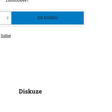
ZB00008441
DO KOŠÍKU
Sdílet
Diskuze