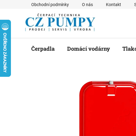
Přejít
Obchodní podmínky
O nás
Kontakt
na
obsah
Čerpadla
Domácí vodárny
Tlak