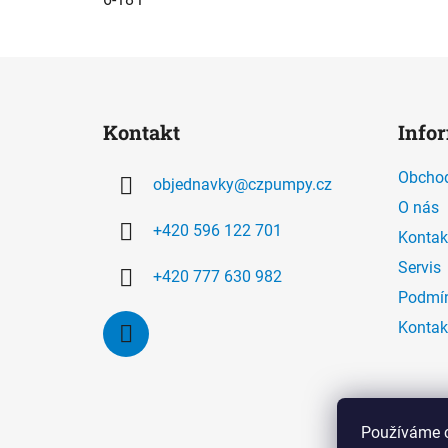
Z
á
Kontakt
Info
p
a
Obchod
objednavky
@
czpumpy.cz
t
O nás
í
+420 596 122 701
Kontak
Servis
+420 777 630 982
Podmín
Kontak
Používáme c