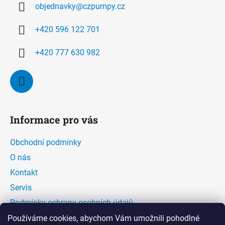
objednavky
@
czpumpy.cz
t
í
+420 596 122 701
+420 777 630 982
Informace pro vás
Obchodní podmínky
O nás
Kontakt
Servis
Podmínky ochrany osobních údajů
Kontaktní formulář
Používáme cookies, abychom Vám umožnili pohodlné