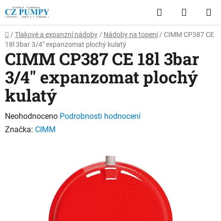
Přejít
Hledat
NÁKUP
na
obsah
KOŠÍK
Domů
/
Tlakové a expanzní nádoby
/
Nádoby na topení
/
CIMM CP387 CE
18l 3bar 3/4" expanzomat plochý kulatý
CIMM CP387 CE 18l 3bar
3/4" expanzomat plochý
kulatý
Průměrné
Neohodnoceno
Podrobnosti hodnocení
hodnocení
Značka:
CIMM
produktu
je
0,0
z
5
hvězdiček.