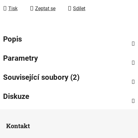
Tisk
Zeptat se
Sdílet
Popis
Parametry
Související soubory (2)
Diskuze
Z
á
Kontakt
p
a