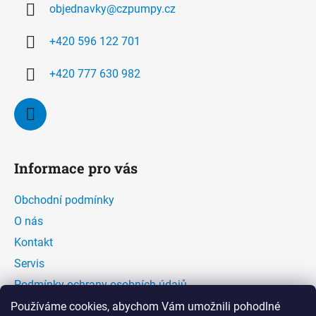
objednavky
@
czpumpy.cz
t
í
+420 596 122 701
+420 777 630 982
Informace pro vás
Obchodní podmínky
O nás
Kontakt
Servis
Podmínky ochrany osobních údajů
Kontaktní formulář
Používáme cookies, abychom Vám umožnili pohodlné