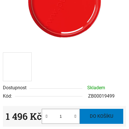
Dostupnost
Skladem
Kód:
ZB00019499
1 496 Kč
DO KOŠÍKU
Měrná cena: