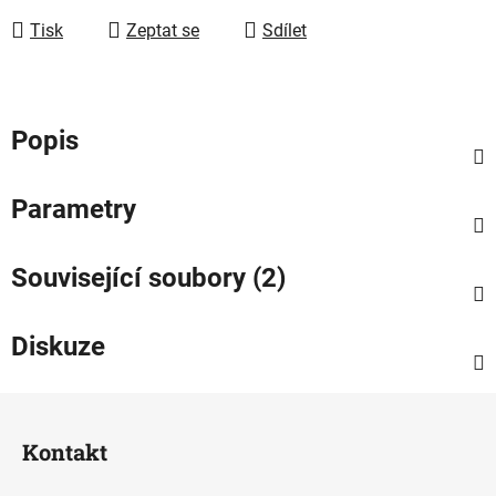
Tisk
Zeptat se
Sdílet
Popis
Parametry
Související soubory (2)
Diskuze
Z
á
Kontakt
p
a