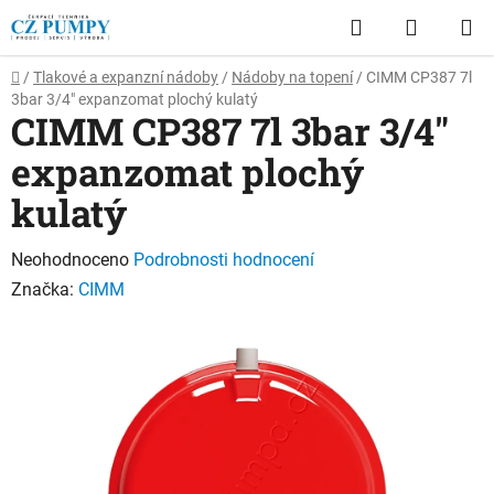
Přejít
Hledat
NÁKUP
na
obsah
KOŠÍK
Domů
/
Tlakové a expanzní nádoby
/
Nádoby na topení
/
CIMM CP387 7l
3bar 3/4" expanzomat plochý kulatý
CIMM CP387 7l 3bar 3/4"
expanzomat plochý
kulatý
Průměrné
Neohodnoceno
Podrobnosti hodnocení
hodnocení
Značka:
CIMM
produktu
je
0,0
z
5
hvězdiček.