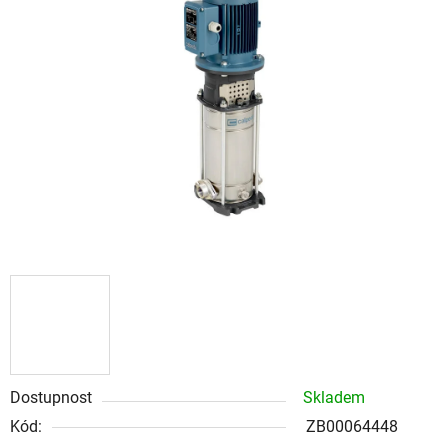
z
5
hvězdiček.
Dostupnost
Skladem
Kód:
ZB00064448