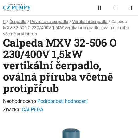
Přejít
Hledat
NÁKUP
na
obsah
KOŠÍK
Domů
/
Čerpadla
/
Povrchová čerpadla
/
Vertikální čerpadla
/
Calpeda
MXV 32-506 O 230/400V 1,5kW vertikální čerpadlo, oválná příruba
včetně protipřírub
Calpeda MXV 32-506 O
230/400V 1,5kW
vertikální čerpadlo,
oválná příruba včetně
protipřírub
Průměrné
Neohodnoceno
Podrobnosti hodnocení
hodnocení
Značka:
CALPEDA
produktu
je
0,0