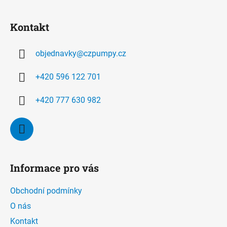
Z
á
Kontakt
p
a
objednavky
@
czpumpy.cz
t
í
+420 596 122 701
+420 777 630 982
Informace pro vás
Obchodní podmínky
O nás
Kontakt