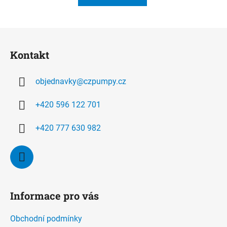
Z
á
Kontakt
p
a
objednavky
@
czpumpy.cz
t
í
+420 596 122 701
+420 777 630 982
Informace pro vás
Obchodní podmínky