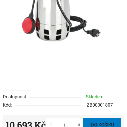
hvězdiček.
Dostupnost
Skladem
Kód:
ZB00001807
10 693 Kč
DO KOŠÍKU