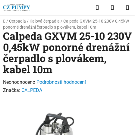
Přejít
Hledat
NÁKUP
na
obsah
KOŠÍK
Domů
/
Čerpadla
/
Kalová čerpadla
/
Calpeda GXVM 25-10 230V 0,45kW
ponorné drenážní čerpadlo s plovákem, kabel 10m
Calpeda GXVM 25-10 230V
0,45kW ponorné drenážní
čerpadlo s plovákem,
kabel 10m
Průměrné
Neohodnoceno
Podrobnosti hodnocení
hodnocení
Značka:
CALPEDA
produktu
je
0,0
z
5