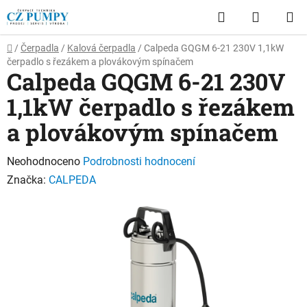
Přejít
Hledat
NÁKUP
na
obsah
KOŠÍK
Domů
/
Čerpadla
/
Kalová čerpadla
/
Calpeda GQGM 6-21 230V 1,1kW
čerpadlo s řezákem a plovákovým spínačem
Calpeda GQGM 6-21 230V
1,1kW čerpadlo s řezákem
a plovákovým spínačem
Průměrné
Neohodnoceno
Podrobnosti hodnocení
hodnocení
Značka:
CALPEDA
produktu
je
0,0
z
5
hvězdiček.