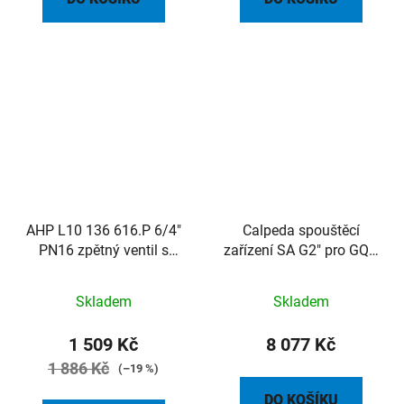
AHP L10 136 616.P 6/4"
Calpeda spouštěcí
PN16 zpětný ventil s
zařízení SA G2" pro GQV,
koulí, závitový
GQG, GQR
Skladem
Skladem
1 509 Kč
8 077 Kč
1 886 Kč
(–19 %)
DO KOŠÍKU