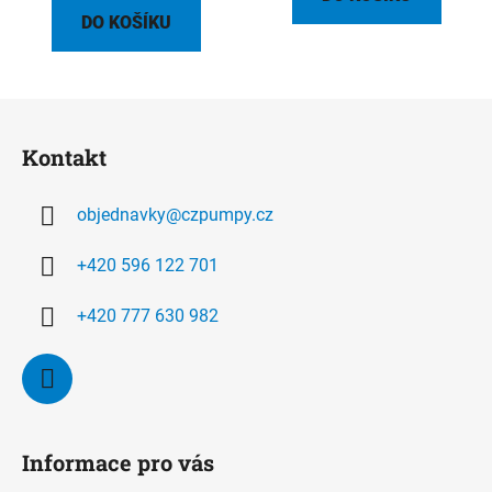
DO KOŠÍKU
Z
á
Kontakt
p
a
objednavky
@
czpumpy.cz
t
í
+420 596 122 701
+420 777 630 982
Informace pro vás