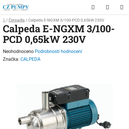
Přejít
Hledat
NÁKUP
na
obsah
KOŠÍK
Domů
/
Čerpadla
/
Calpeda E-NGXM 3/100-PCD 0,65kW 230V
Calpeda E-NGXM 3/100-
PCD 0,65kW 230V
Průměrné
Neohodnoceno
Podrobnosti hodnocení
hodnocení
Značka:
CALPEDA
produktu
je
0,0
z
5
hvězdiček.