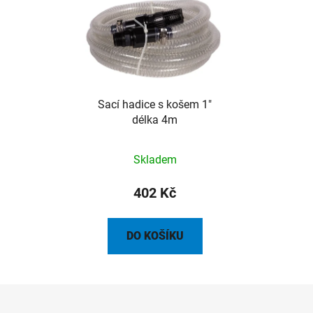
Sací hadice s košem 1"
délka 4m
Skladem
402 Kč
DO KOŠÍKU
Z
á