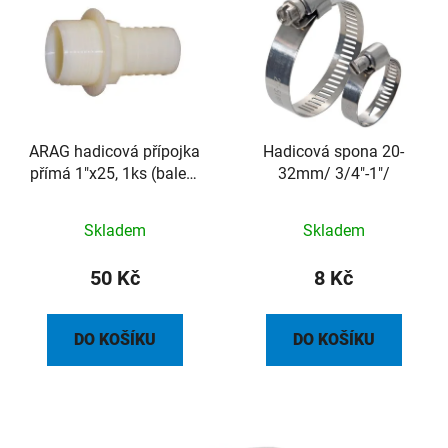
ARAG hadicová přípojka
Hadicová spona 20-
přímá 1"x25, 1ks (balení
32mm/ 3/4"-1"/
20ks)
Skladem
Skladem
50 Kč
8 Kč
DO KOŠÍKU
DO KOŠÍKU