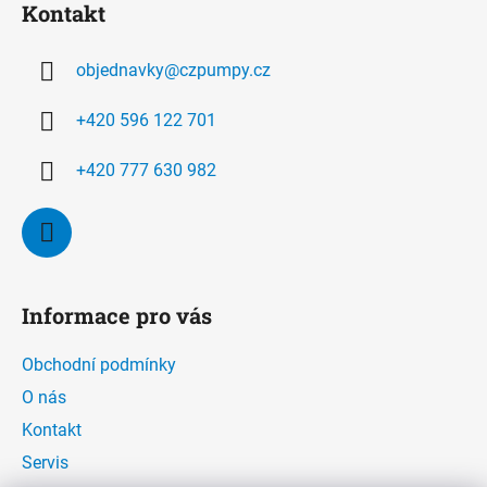
Kontakt
p
a
objednavky
@
czpumpy.cz
t
í
+420 596 122 701
+420 777 630 982
Informace pro vás
Obchodní podmínky
O nás
Kontakt
Servis