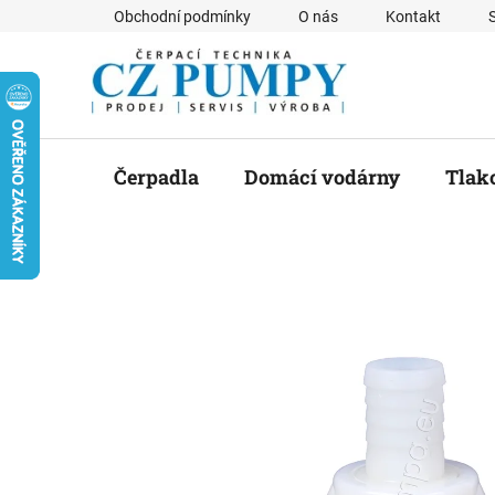
Přejít
Obchodní podmínky
O nás
Kontakt
na
obsah
Čerpadla
Domácí vodárny
Tlak