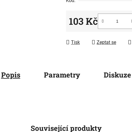
Kód:
0,0
z
5
103 Kč
hvězdiček.
Měrná cena:
Tisk
Zeptat se
Popis
Parametry
Diskuze
Související produkty