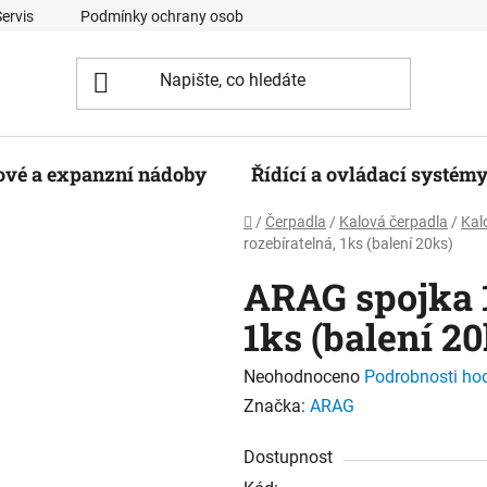
Servis
Podmínky ochrany osobních údajů
Kontaktní formulá
ové a expanzní nádoby
Řídící a ovládací systém
Domů
/
Čerpadla
/
Kalová čerpadla
/
Kal
rozebíratelná, 1ks (balení 20ks)
ARAG spojka 1
1ks (balení 20
Průměrné
Neohodnoceno
Podrobnosti ho
hodnocení
Značka:
ARAG
produktu
Dostupnost
je