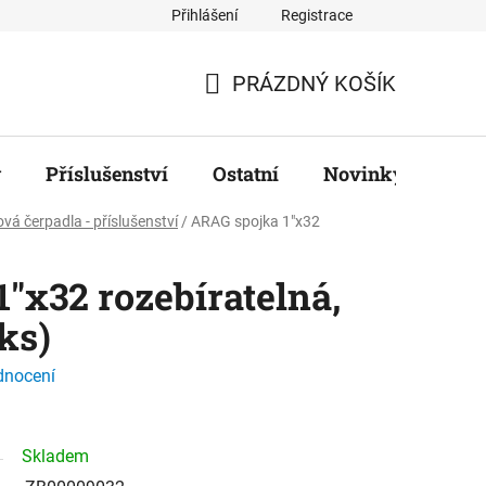
Přihlášení
Registrace
ř
PRÁZDNÝ KOŠÍK
NÁKUPNÍ
KOŠÍK
y
Příslušenství
Ostatní
Novinky
Zna
ová čerpadla - příslušenství
/
ARAG spojka 1"x32
"x32 rozebíratelná,
ks)
dnocení
Skladem