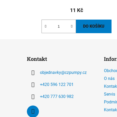
11 Kč
DO KOŠÍKU
Z
á
Kontakt
Info
p
a
Obchod
objednavky
@
czpumpy.cz
t
O nás
í
+420 596 122 701
Kontak
Servis
+420 777 630 982
Podmín
Kontak