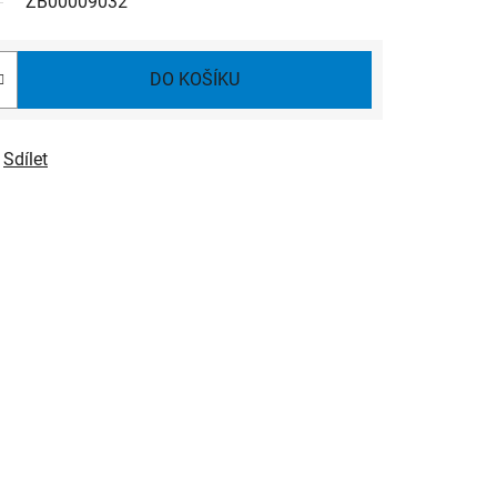
ZB00009032
DO KOŠÍKU
Sdílet