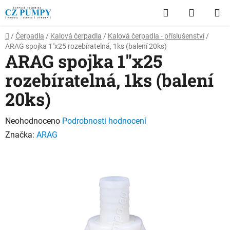
Přejít
Hledat
NÁKUP
na
obsah
KOŠÍK
Domů
/
Čerpadla
/
Kalová čerpadla
/
Kalová čerpadla - příslušenství
/
ARAG spojka 1"x25 rozebíratelná, 1ks (balení 20ks)
ARAG spojka 1"x25
rozebíratelná, 1ks (balení
20ks)
Průměrné
Neohodnoceno
Podrobnosti hodnocení
hodnocení
Značka:
ARAG
produktu
je
0,0
z
5
hvězdiček.