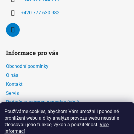
+420 777 630 982
Informace pro vás
Obchodní podmínky
O nás
Kontakt
Servis
Podmínky ochrany osobních údajů
Kontaktní formulář
Používáme cookies, abychom Vám umožnili pohodlné
prohlížení webu a díky analýze provozu webu neustále
zlepšovali jeho funkce, výkon a použitelnost.
Více
Facebook
informací