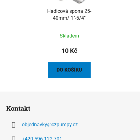
Hadicová spona 25-
40mm/ 1"-5/4"
Skladem
10 Kč
DO KOŠÍKU
Z
á
Kontakt
p
a
objednavky
@
czpumpy.cz
t
í
+420 596 122 701