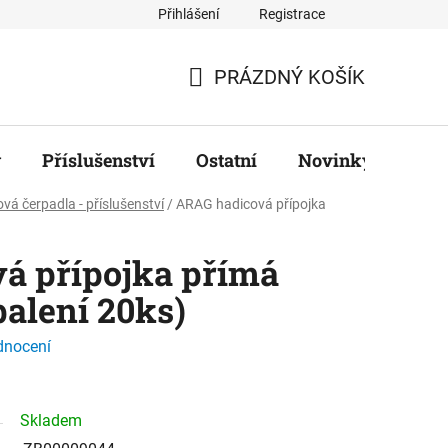
Přihlášení
Registrace
ř
PRÁZDNÝ KOŠÍK
NÁKUPNÍ
KOŠÍK
y
Příslušenství
Ostatní
Novinky
Zna
ová čerpadla - příslušenství
/
ARAG hadicová přípojka
á přípojka přímá
balení 20ks)
dnocení
Skladem