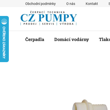
Přejít
Obchodní podmínky
O nás
Kontakt
na
obsah
Čerpadla
Domácí vodárny
Tlak