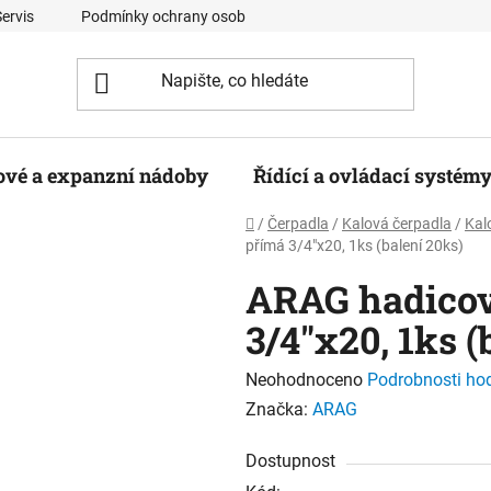
Servis
Podmínky ochrany osobních údajů
Kontaktní formulá
ové a expanzní nádoby
Řídící a ovládací systém
Domů
/
Čerpadla
/
Kalová čerpadla
/
Kal
přímá 3/4"x20, 1ks (balení 20ks)
ARAG hadicov
3/4"x20, 1ks (
Průměrné
Neohodnoceno
Podrobnosti ho
hodnocení
Značka:
ARAG
produktu
Dostupnost
je