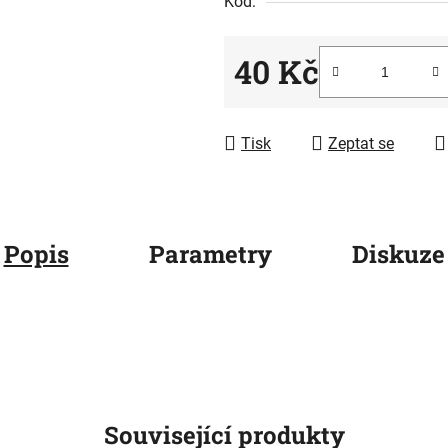
Kód:
0,0
z
5
40 Kč
hvězdiček.
Měrná cena:
Tisk
Zeptat se
Popis
Parametry
Diskuze
Související produkty