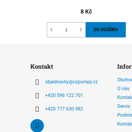
8 Kč
DO KOŠÍKU
Z
á
Kontakt
Info
p
a
Obchod
objednavky
@
czpumpy.cz
t
O nás
í
+420 596 122 701
Kontak
Servis
+420 777 630 982
Podmín
Kontak