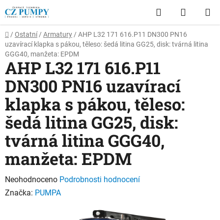
Přejít
Hledat
NÁKUP
na
obsah
KOŠÍK
Domů
/
Ostatní
/
Armatury
/
AHP L32 171 616.P11 DN300 PN16
uzavírací klapka s pákou, těleso: šedá litina GG25, disk: tvárná litina
GGG40, manžeta: EPDM
AHP L32 171 616.P11
DN300 PN16 uzavírací
klapka s pákou, těleso:
šedá litina GG25, disk:
tvárná litina GGG40,
manžeta: EPDM
Průměrné
Neohodnoceno
Podrobnosti hodnocení
hodnocení
Značka:
PUMPA
produktu
je