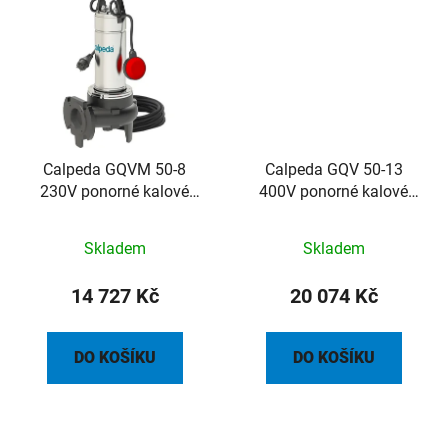
Calpeda GQVM 50-8
Calpeda GQV 50-13
230V ponorné kalové
400V ponorné kalové
čerpadlo s plovákem,
čerpadlo, 10m kabel
kabel 10m
Skladem
Skladem
14 727 Kč
20 074 Kč
DO KOŠÍKU
DO KOŠÍKU