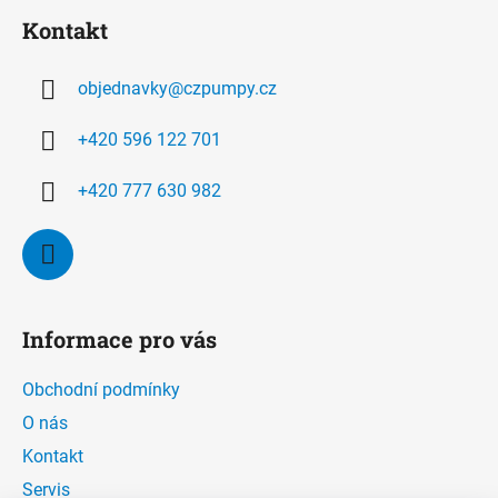
á
Kontakt
p
a
objednavky
@
czpumpy.cz
t
í
+420 596 122 701
+420 777 630 982
Informace pro vás
Obchodní podmínky
O nás
Kontakt
Servis