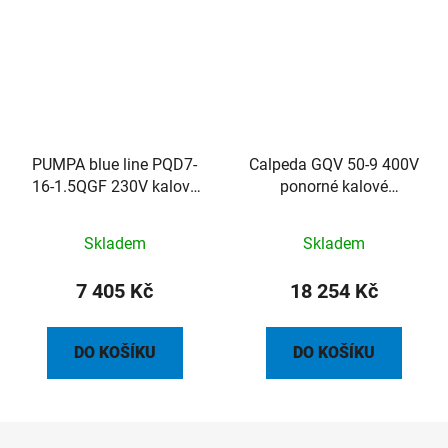
PUMPA blue line PQD7-
Calpeda GQV 50-9 400V
16-1.5QGF 230V kalové
ponorné kalové
čerpadlo s řezákem, s
čerpadlo, 10m kabel
plovákem, ovládací
Skladem
Skladem
skříňka, kabel 10m
7 405 Kč
18 254 Kč
DO KOŠÍKU
DO KOŠÍKU
Z