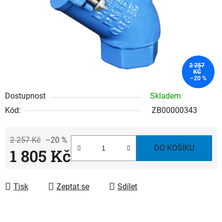
2 257
KČ
–20 %
Dostupnost
Skladem
Kód:
ZB00000343
2 257 Kč
–20 %
DO KOŠÍKU
1 805 Kč
Měrná cena:
Tisk
Zeptat se
Sdílet