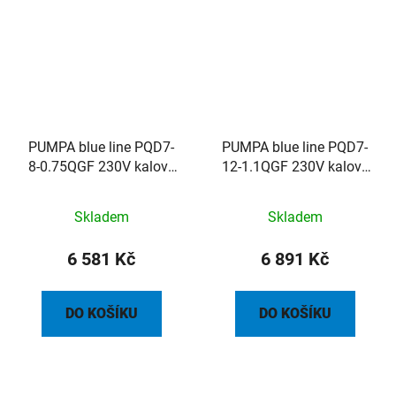
PUMPA blue line PQD7-
PUMPA blue line PQD7-
8-0.75QGF 230V kalové
12-1.1QGF 230V kalové
čerpadlo s řezákem, s
čerpadlo s řezákem, s
plovákem, ovládací
plovákem, ovládací
Skladem
Skladem
skříňka, kabel 10m
skříňka, kabel 10m
6 581 Kč
6 891 Kč
DO KOŠÍKU
DO KOŠÍKU