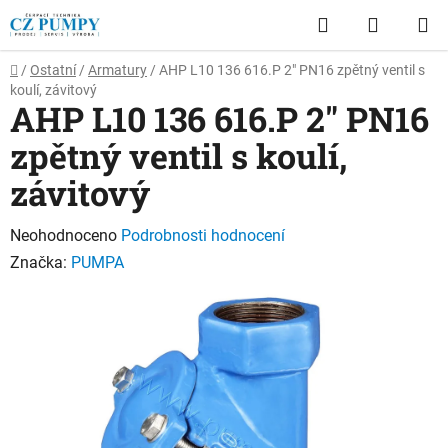
Přejít
Hledat
NÁKUP
na
obsah
KOŠÍK
Domů
/
Ostatní
/
Armatury
/
AHP L10 136 616.P 2" PN16 zpětný ventil s
koulí, závitový
AHP L10 136 616.P 2" PN16
zpětný ventil s koulí,
závitový
Průměrné
Neohodnoceno
Podrobnosti hodnocení
hodnocení
Značka:
PUMPA
produktu
je
0,0
z
5
hvězdiček.