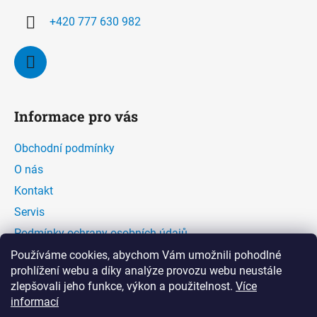
+420 777 630 982
Informace pro vás
Obchodní podmínky
O nás
Kontakt
Servis
Podmínky ochrany osobních údajů
Kontaktní formulář
Používáme cookies, abychom Vám umožnili pohodlné
prohlížení webu a díky analýze provozu webu neustále
zlepšovali jeho funkce, výkon a použitelnost.
Více
Facebook
informací