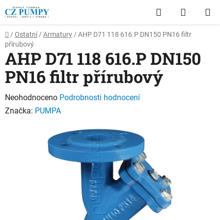
Přejít
Hledat
NÁKUP
na
obsah
KOŠÍK
Domů
/
Ostatní
/
Armatury
/
AHP D71 118 616.P DN150 PN16 filtr
přírubový
AHP D71 118 616.P DN150
PN16 filtr přírubový
Průměrné
Neohodnoceno
Podrobnosti hodnocení
hodnocení
Značka:
PUMPA
produktu
je
0,0
z
5
hvězdiček.