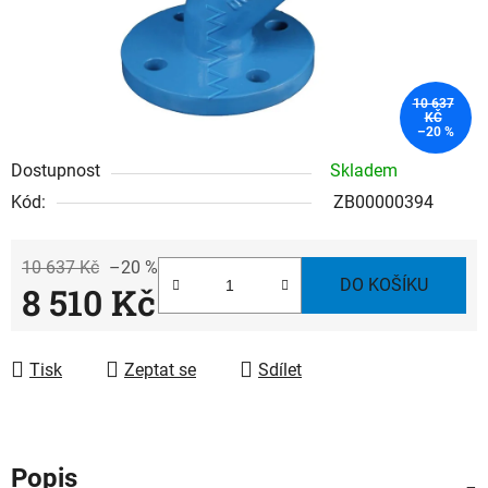
10 637
KČ
–20 %
Dostupnost
Skladem
Kód:
ZB00000394
10 637 Kč
–20 %
DO KOŠÍKU
8 510 Kč
Měrná cena:
Tisk
Zeptat se
Sdílet
Popis