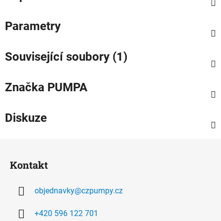
Parametry
Související soubory (1)
Značka
PUMPA
Diskuze
Z
á
Kontakt
p
a
objednavky
@
czpumpy.cz
t
í
+420 596 122 701