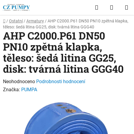
Přejít
Hledat
NÁKUP
na
obsah
KOŠÍK
Domů
/
Ostatní
/
Armatury
/
AHP C2000.P61 DN50 PN10 zpětná klapka,
těleso: šedá litina GG25, disk: tvárná litina GGG40
AHP C2000.P61 DN50
PN10 zpětná klapka,
těleso: šedá litina GG25,
disk: tvárná litina GGG40
Průměrné
Neohodnoceno
Podrobnosti hodnocení
hodnocení
Značka:
PUMPA
produktu
je
0,0
z
5