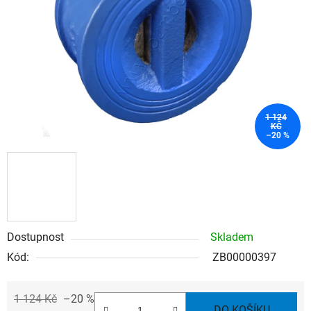
hvězdiček.
1 124
KČ
–20 %
Dostupnost
Skladem
Kód:
ZB00000397
1 124 Kč
–20 %
DO KOŠÍKU