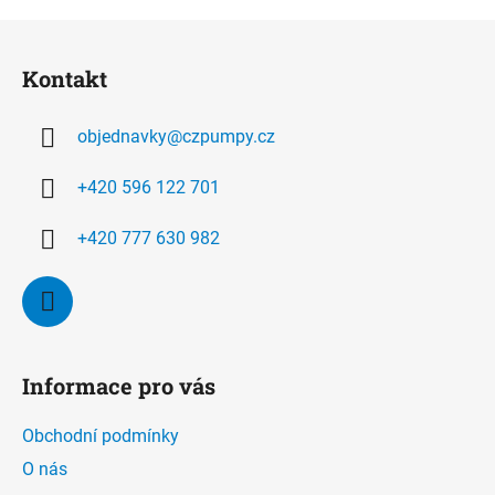
Z
á
Kontakt
p
a
objednavky
@
czpumpy.cz
t
í
+420 596 122 701
+420 777 630 982
Informace pro vás
Obchodní podmínky
O nás