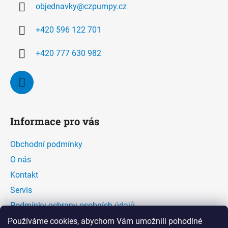
objednavky
@
czpumpy.cz
t
í
+420 596 122 701
+420 777 630 982
Informace pro vás
Obchodní podmínky
O nás
Kontakt
Servis
Podmínky ochrany osobních údajů
Kontaktní formulář
Používáme cookies, abychom Vám umožnili pohodlné