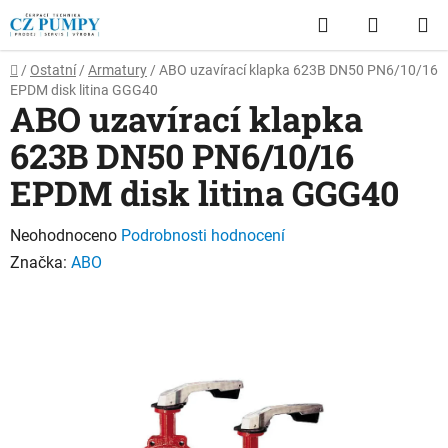
Přejít
Hledat
NÁKUP
na
obsah
KOŠÍK
Domů
/
Ostatní
/
Armatury
/
ABO uzavírací klapka 623B DN50 PN6/10/16
EPDM disk litina GGG40
ABO uzavírací klapka
623B DN50 PN6/10/16
EPDM disk litina GGG40
Průměrné
Neohodnoceno
Podrobnosti hodnocení
hodnocení
Značka:
ABO
produktu
je
0,0
z
5
hvězdiček.