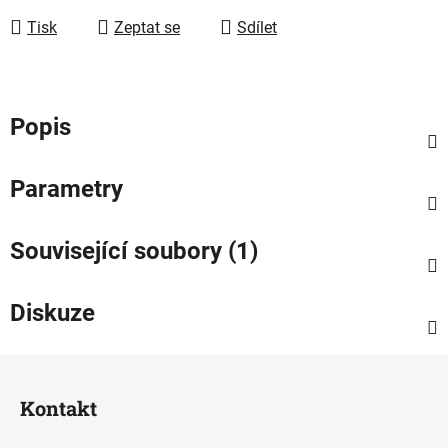
Tisk
Zeptat se
Sdílet
Popis
Parametry
Související soubory (1)
Diskuze
Z
á
Kontakt
p
a