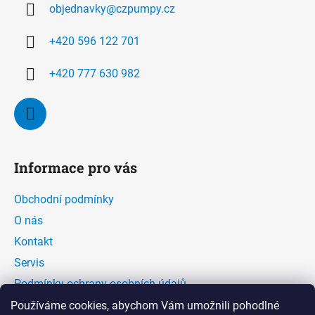
objednavky
@
czpumpy.cz
t
í
+420 596 122 701
+420 777 630 982
Informace pro vás
Obchodní podmínky
O nás
Kontakt
Servis
Podmínky ochrany osobních údajů
Kontaktní formulář
Používáme cookies, abychom Vám umožnili pohodlné