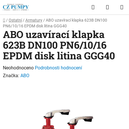
Přejít
Hledat
NÁKUP
na
obsah
KOŠÍK
Domů
/
Ostatní
/
Armatury
/
ABO uzavírací klapka 623B DN100
PN6/10/16 EPDM disk litina GGG40
ABO uzavírací klapka
623B DN100 PN6/10/16
EPDM disk litina GGG40
Průměrné
Neohodnoceno
Podrobnosti hodnocení
hodnocení
Značka:
ABO
produktu
je
0,0
z
5
hvězdiček.