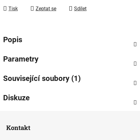
Tisk
Zeptat se
Sdílet
Popis
Parametry
Související soubory (1)
Diskuze
Z
á
Kontakt
p
a